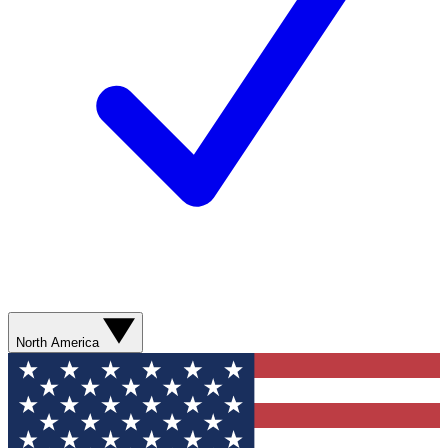
North America