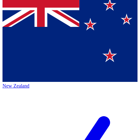
New Zealand