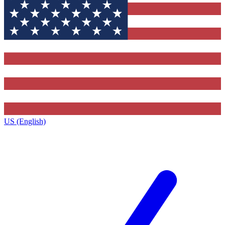
US (English)