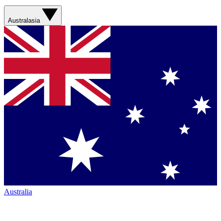
Australasia
Australia