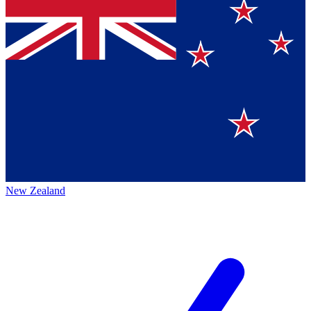
New Zealand