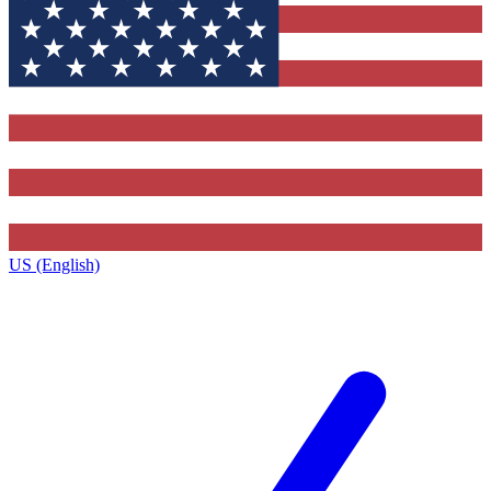
US (English)