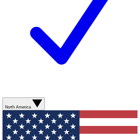
North America