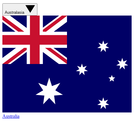
Australasia
Australia