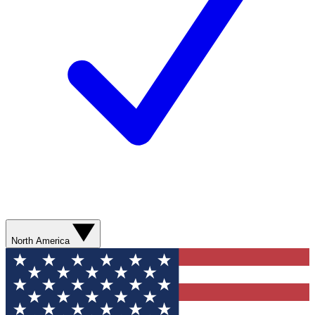
North America