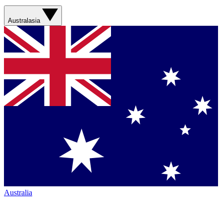
Australasia
Australia