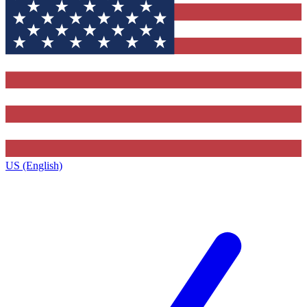
US (English)