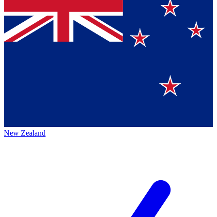
New Zealand