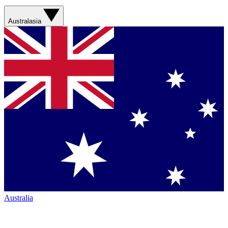
Australasia
Australia