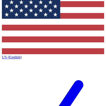
US (English)