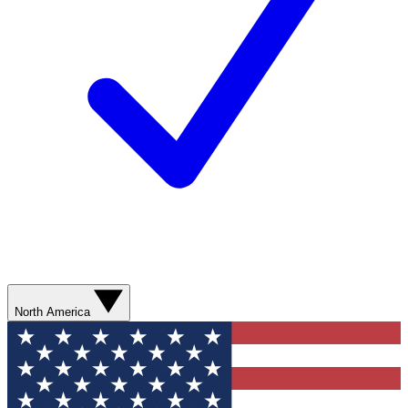
North America