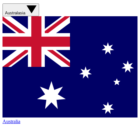
Australasia
Australia