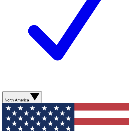
North America