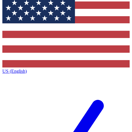
US (English)