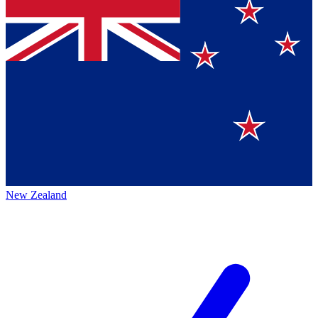
New Zealand