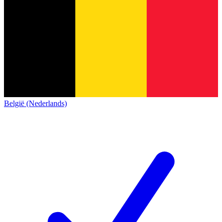
België (Nederlands)