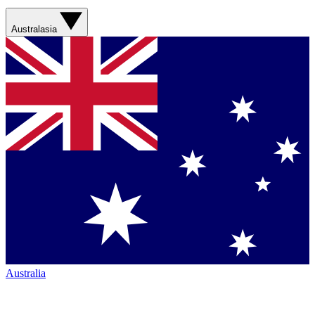
Australasia
Australia