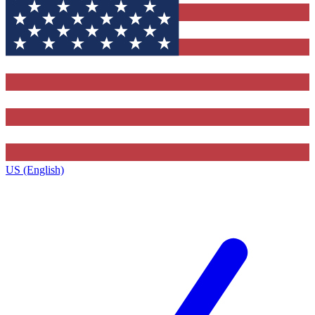
US (English)