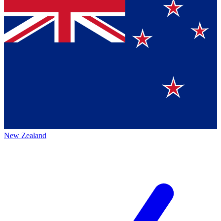
New Zealand