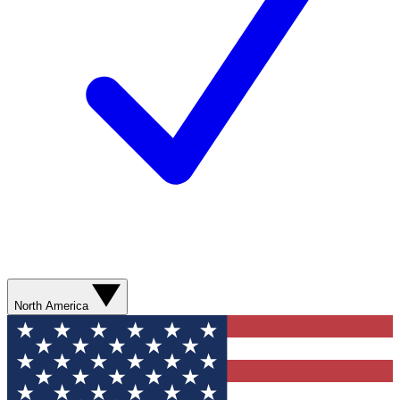
North America