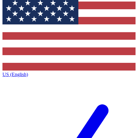
US (English)