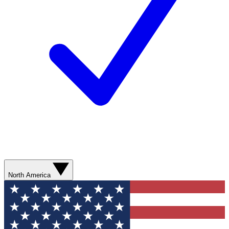
North America