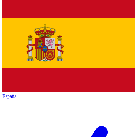
España