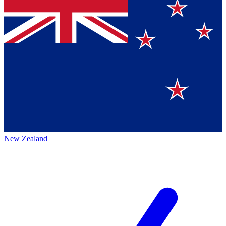
New Zealand