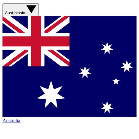
Australasia
Australia