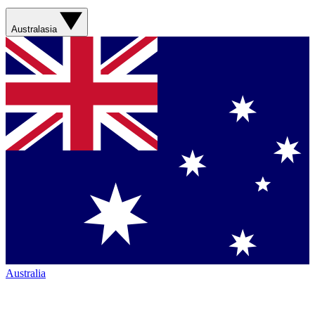
Australasia
Australia