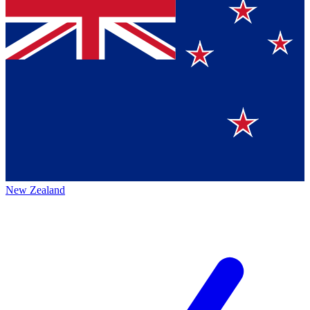
New Zealand