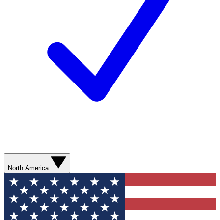
North America