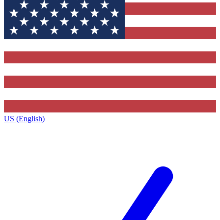
US (English)