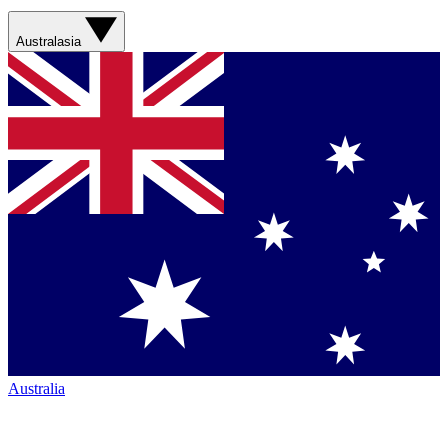
Australasia
Australia