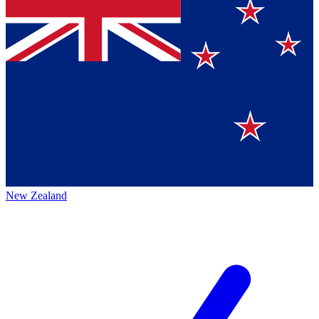
New Zealand