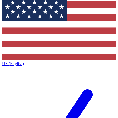
US (English)