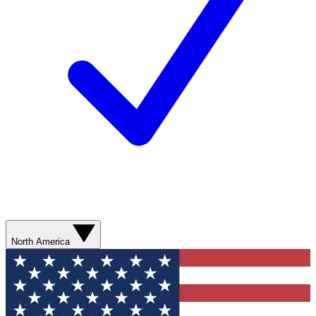
North America