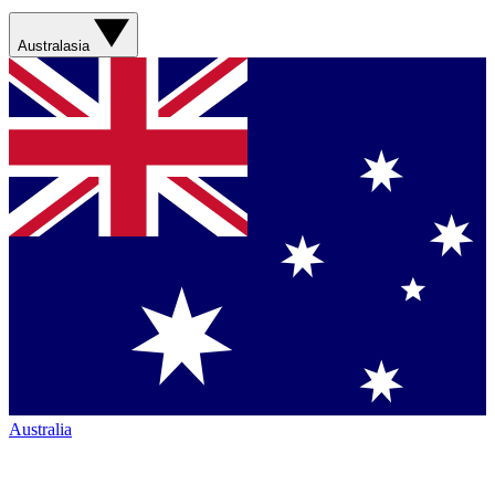
Australasia
Australia