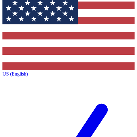
US (English)