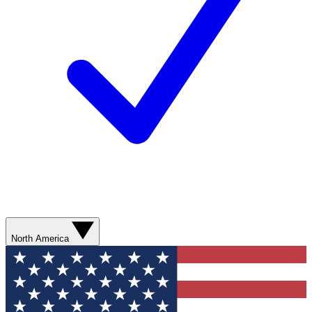
North America