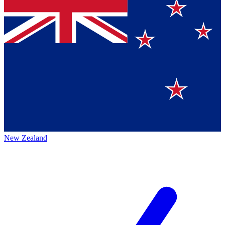
New Zealand