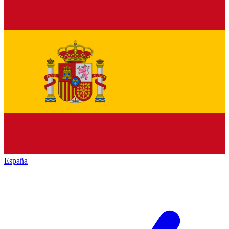
España