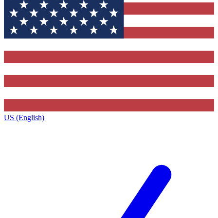
US (English)