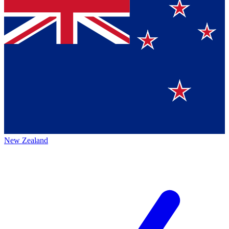
New Zealand