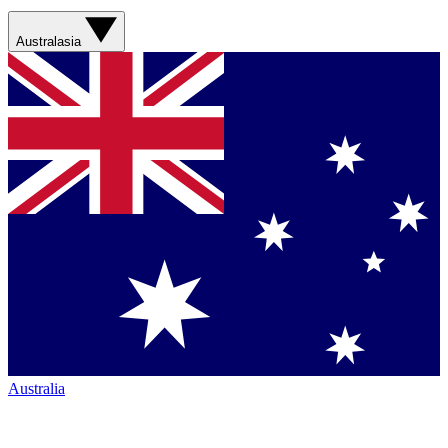
Australasia
Australia