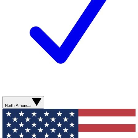
North America