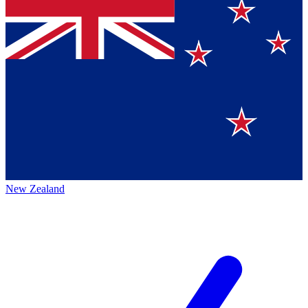
New Zealand