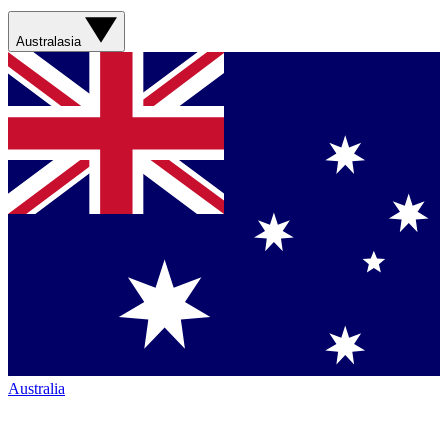
Australasia
Australia