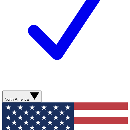
North America