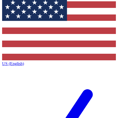
US (English)