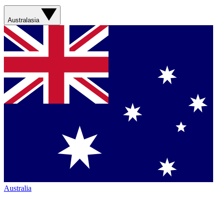
Australasia
Australia