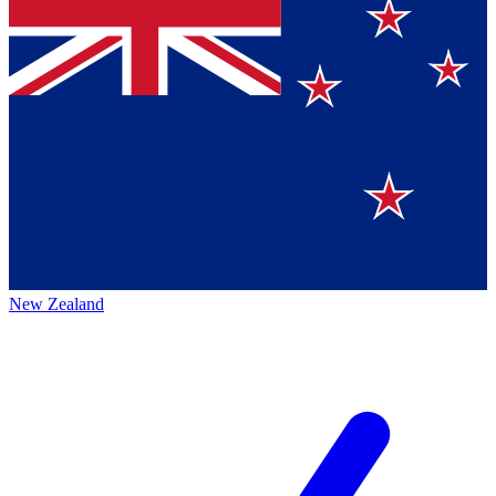
New Zealand