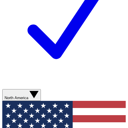
North America