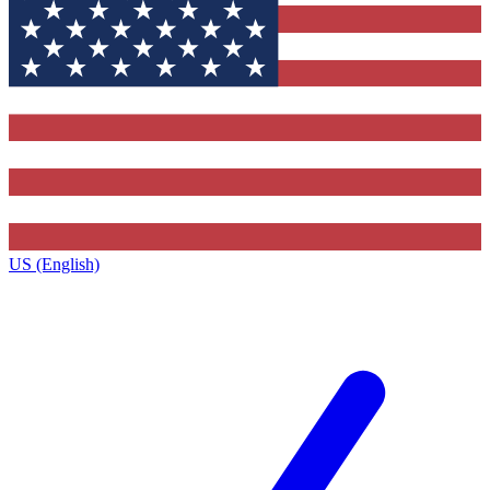
US (English)