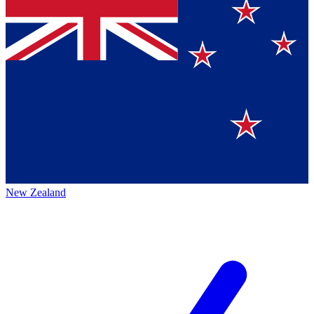
New Zealand