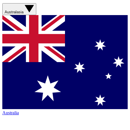
Australasia
Australia