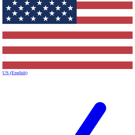
US (English)