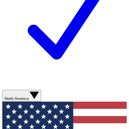
North America