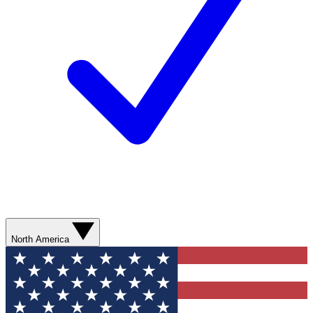
North America