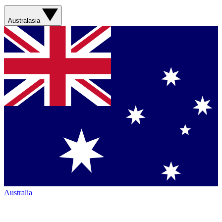
Australasia
Australia