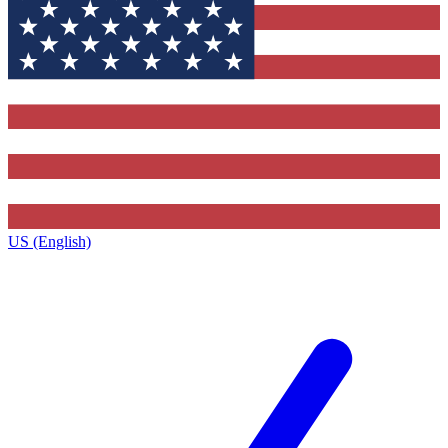
US (English)