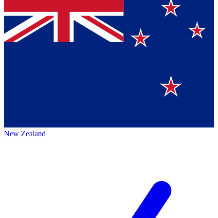
New Zealand