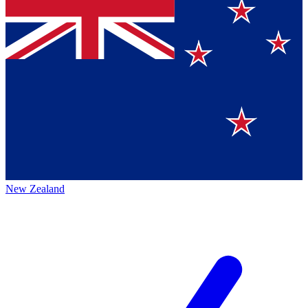
New Zealand