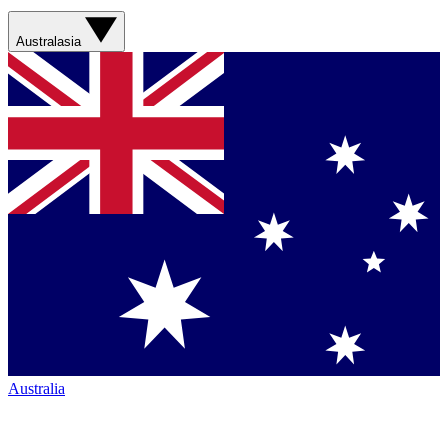
Australasia
Australia