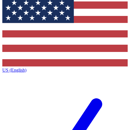
US (English)