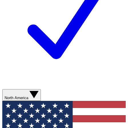
North America