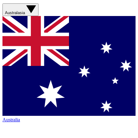
Australasia
Australia