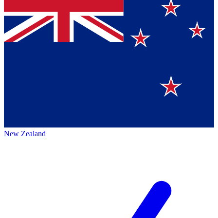
New Zealand