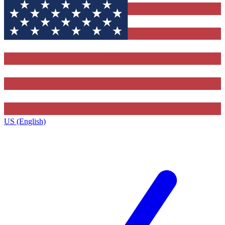
US (English)