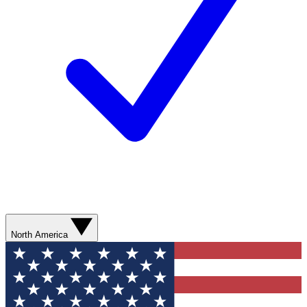
North America