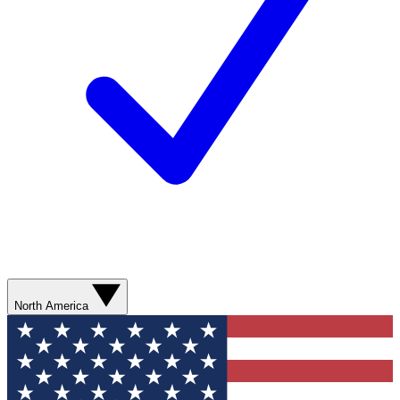
North America