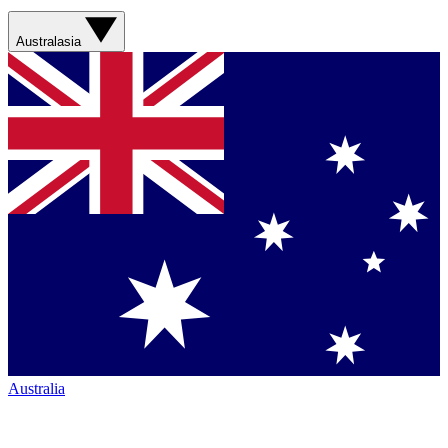
Australasia
Australia