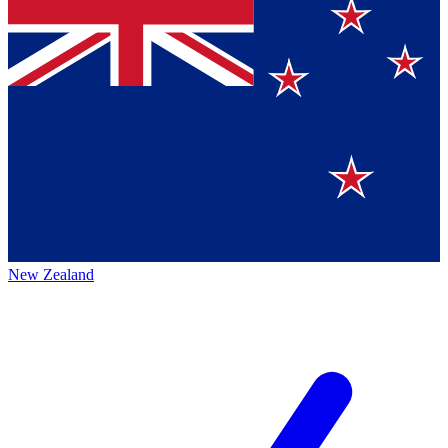
New Zealand