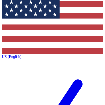
US (English)