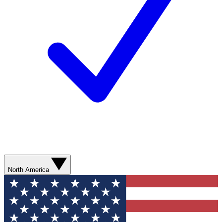
North America