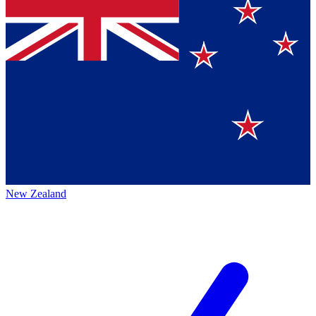
New Zealand