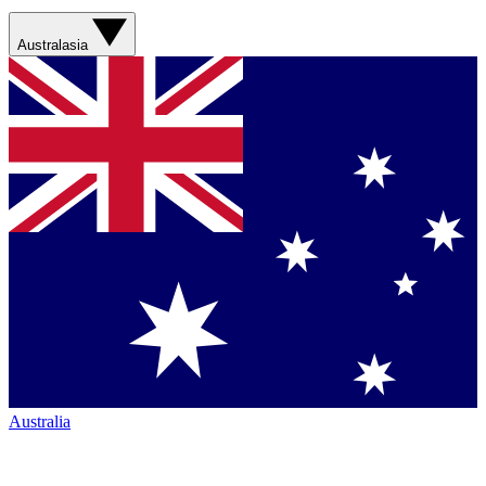
Australasia
Australia