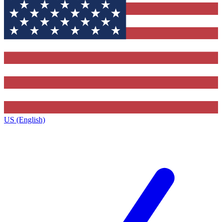
US (English)