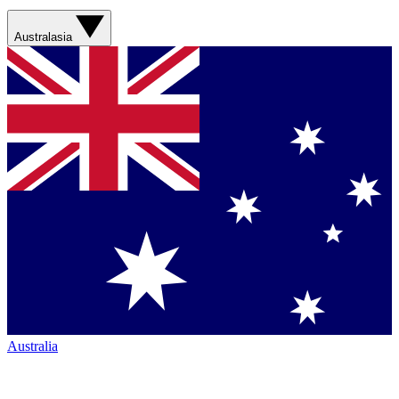
Australasia
Australia