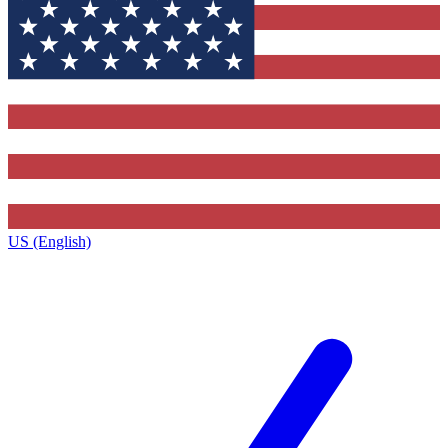
US (English)