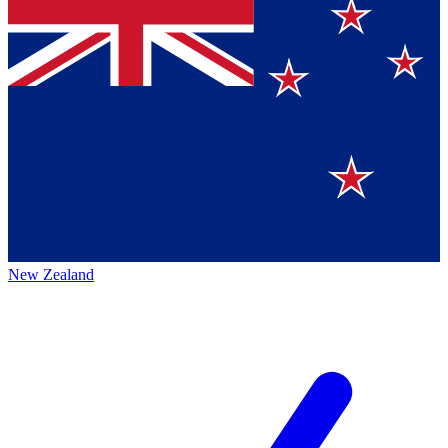
New Zealand