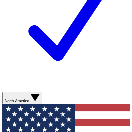
North America