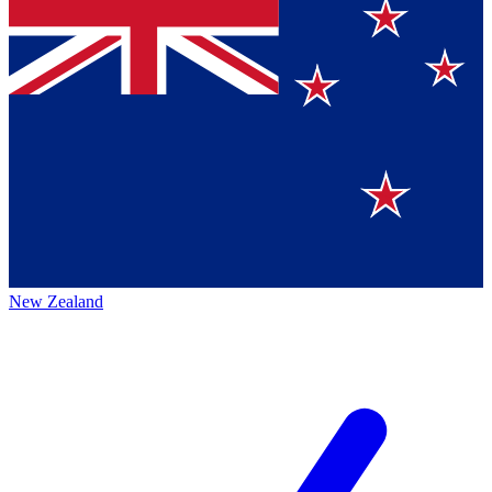
New Zealand