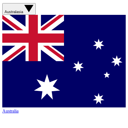
Australasia
Australia