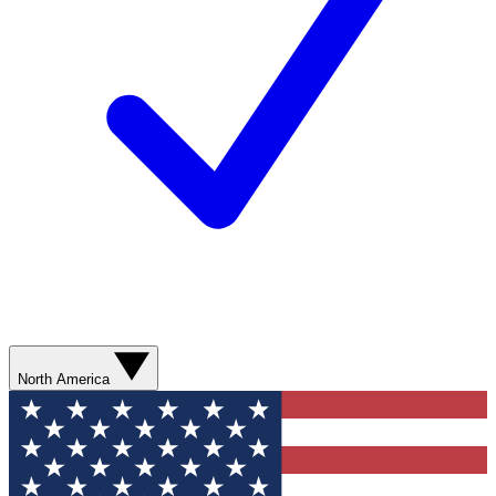
North America