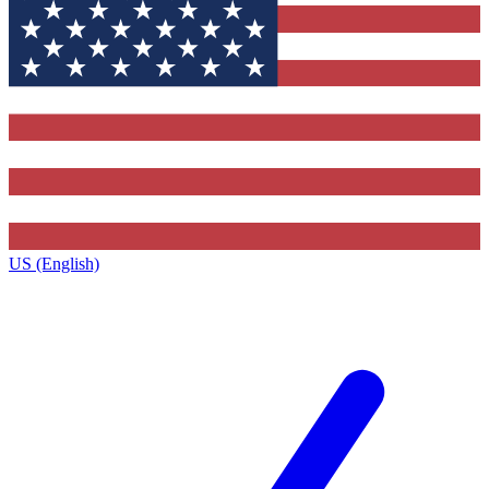
US (English)