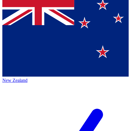
New Zealand