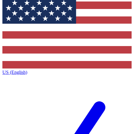
US (English)