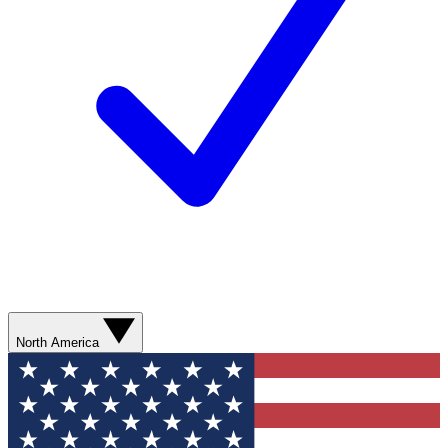
North America