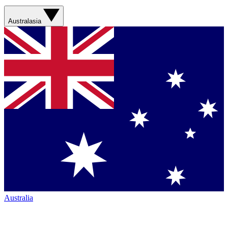
Australasia
Australia