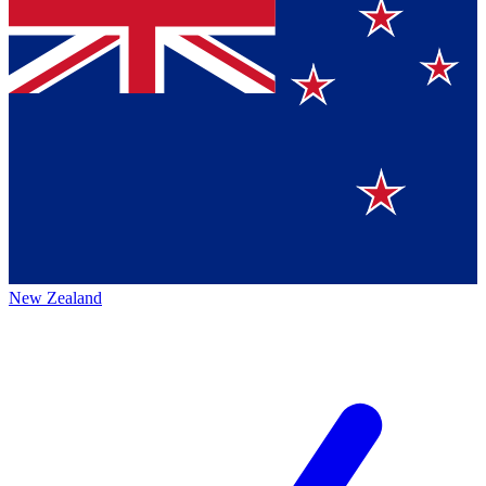
New Zealand