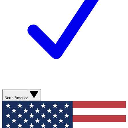
North America