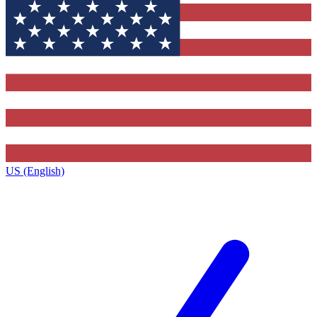
US (English)