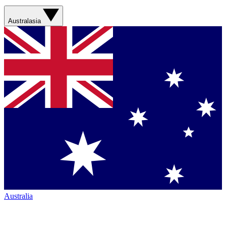
Australasia
Australia