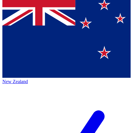
New Zealand