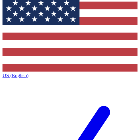
US (English)