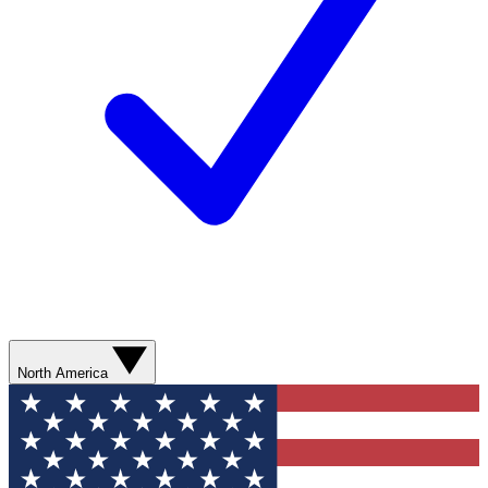
North America