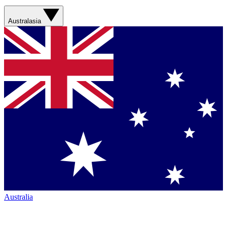
Australasia
Australia