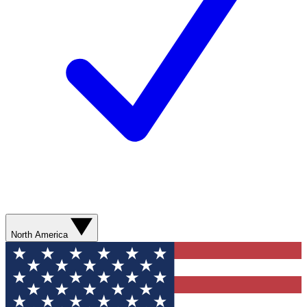
North America