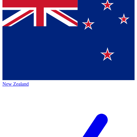
New Zealand