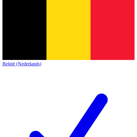
België (Nederlands)