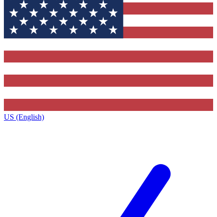
US (English)