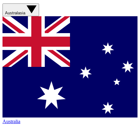
Australasia
Australia