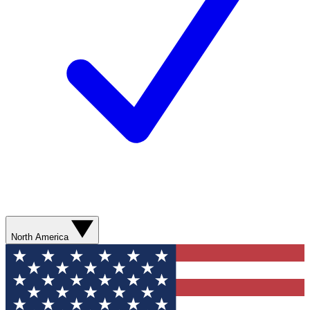
North America