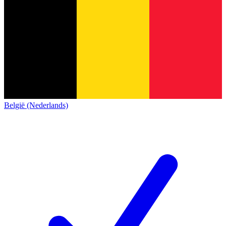
België (Nederlands)