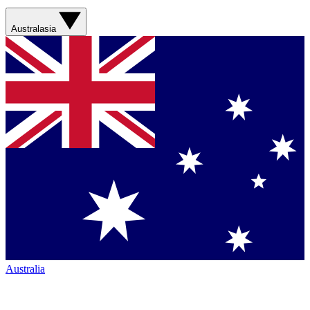
Australasia
Australia