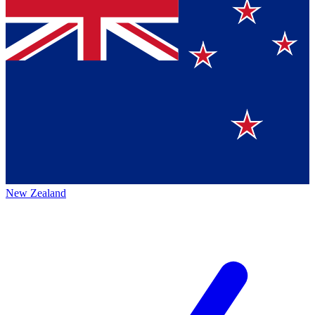
New Zealand