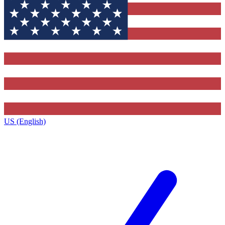
US (English)