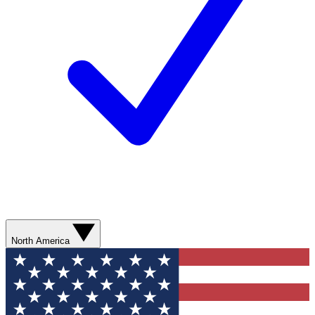
North America