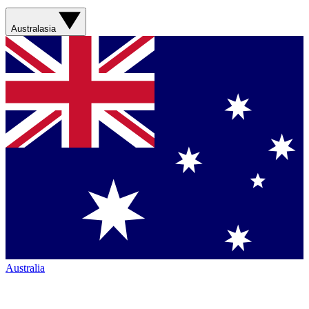
Australasia
Australia