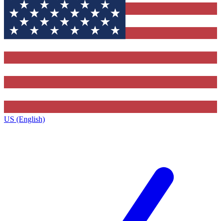
US (English)