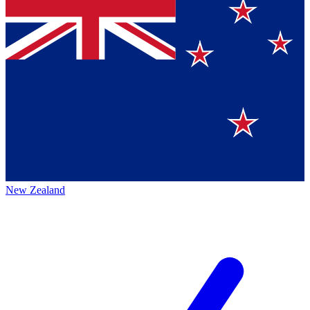
New Zealand