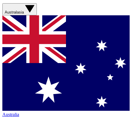
Australasia
Australia