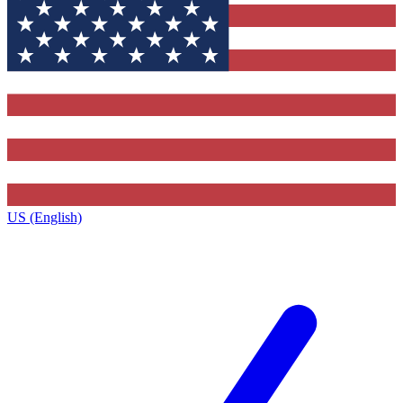
US (English)