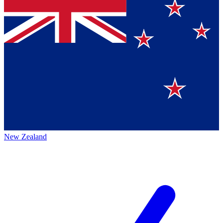
New Zealand