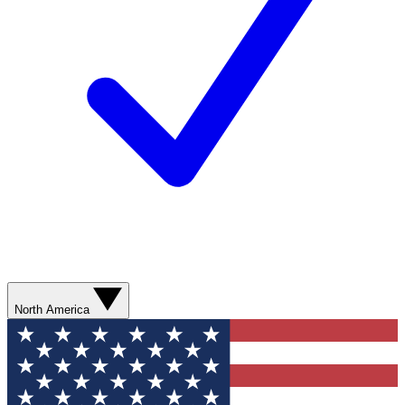
North America