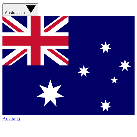
Australasia
Australia