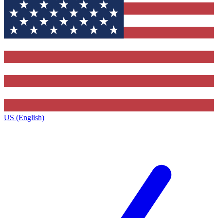
US (English)