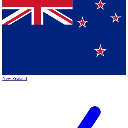
New Zealand