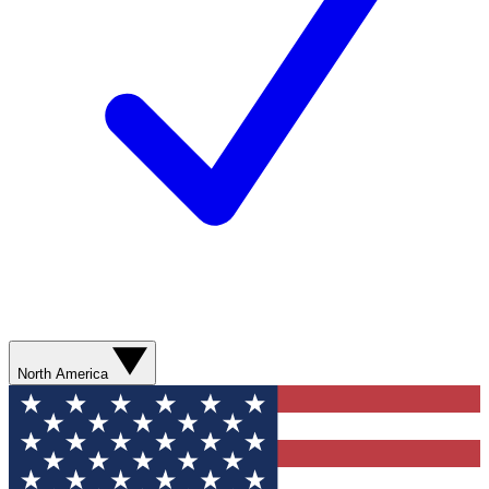
North America