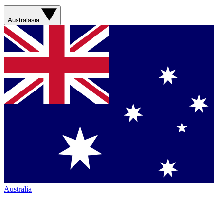
Australasia
Australia