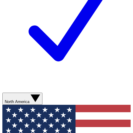
North America