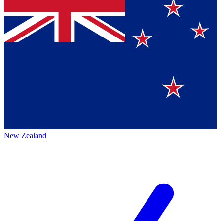
New Zealand