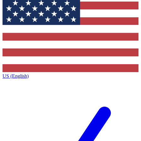
US (English)