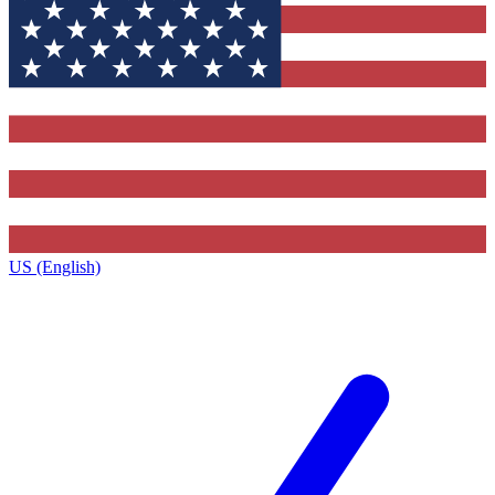
US (English)