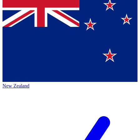
New Zealand