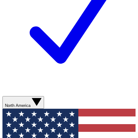
North America