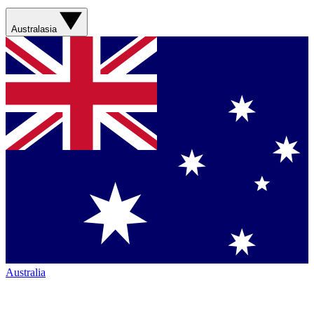
Australasia
Australia