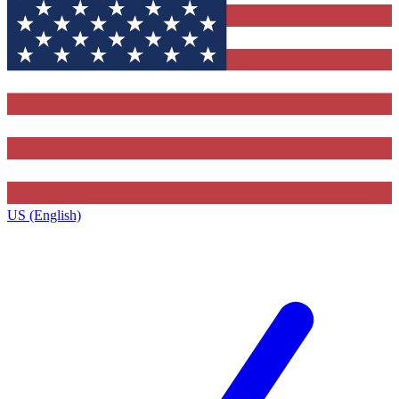
US (English)