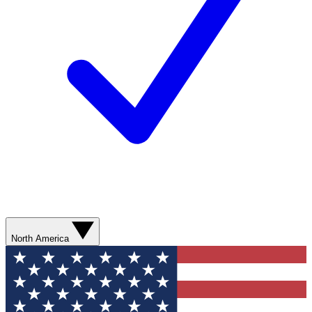
North America