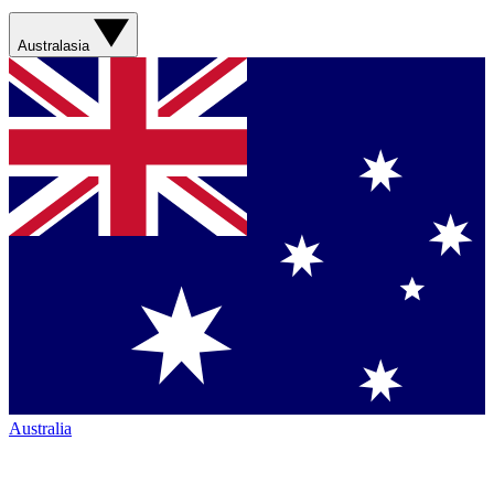
Australasia
Australia