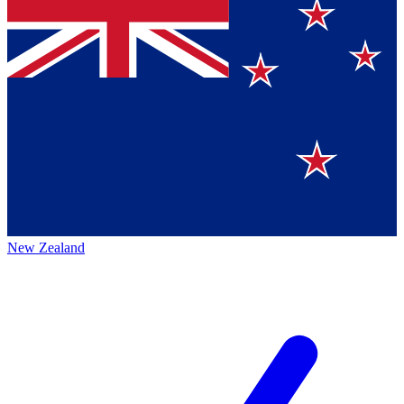
New Zealand