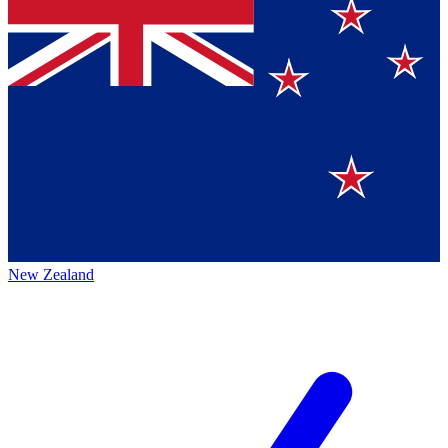
New Zealand