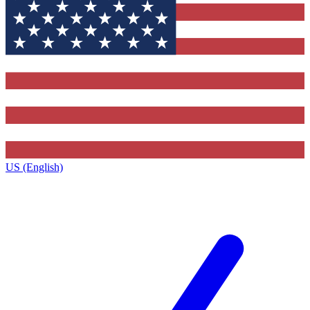
US (English)