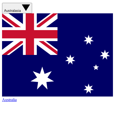
Australasia
Australia