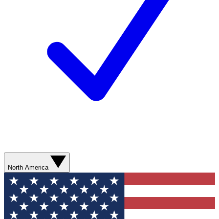
North America