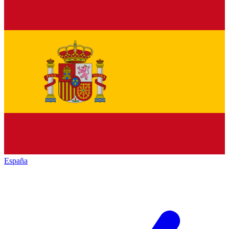
España