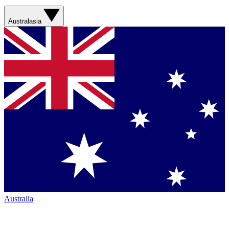
Australasia
Australia