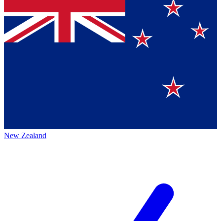
New Zealand