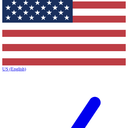
US (English)