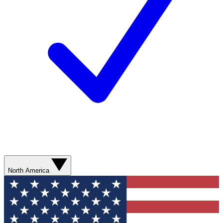
North America