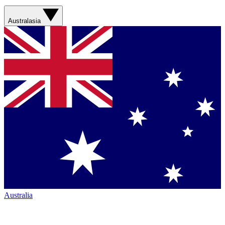
Australasia
Australia