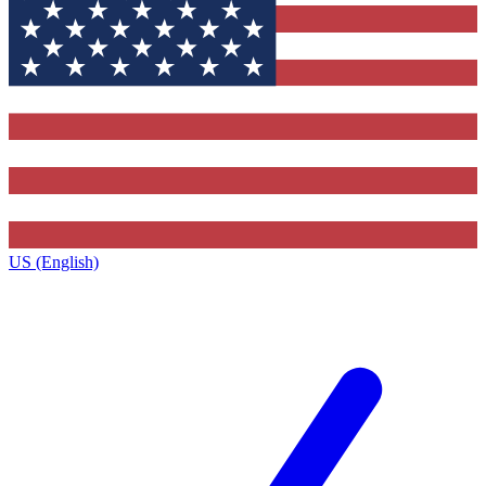
US (English)