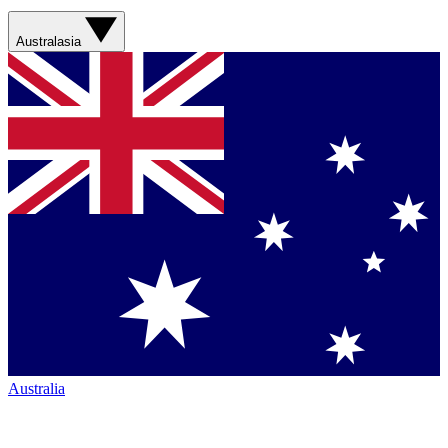
Australasia
Australia