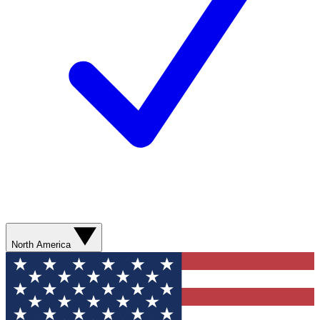
North America