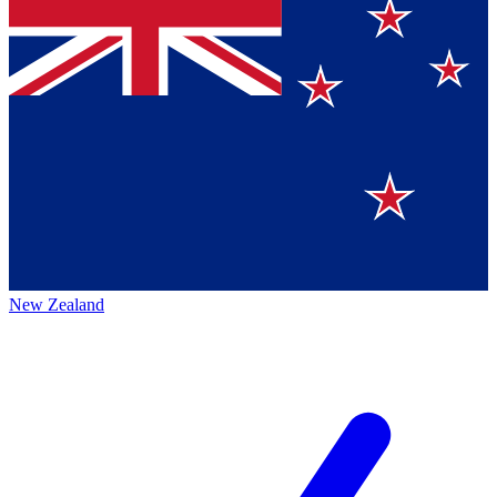
New Zealand