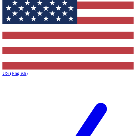
US (English)