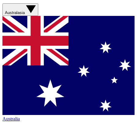
Australasia
Australia