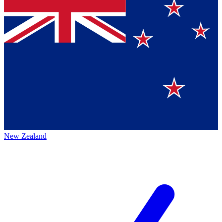
New Zealand