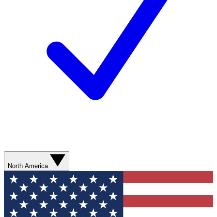
North America