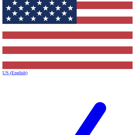
US (English)