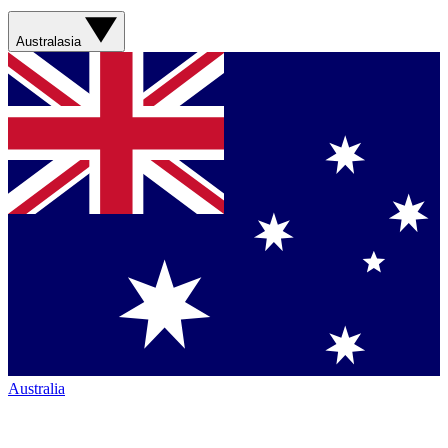
Australasia
Australia