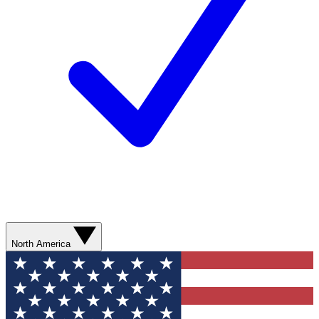
North America