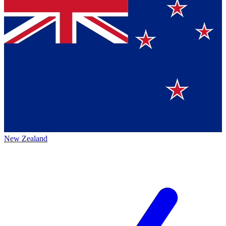
New Zealand