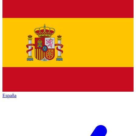
España