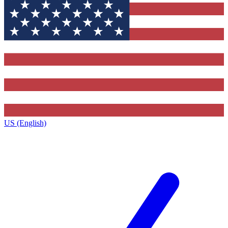
US (English)