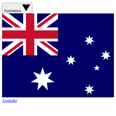
Australasia
Australia