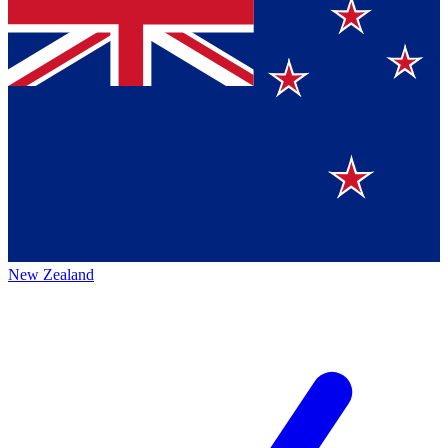
New Zealand