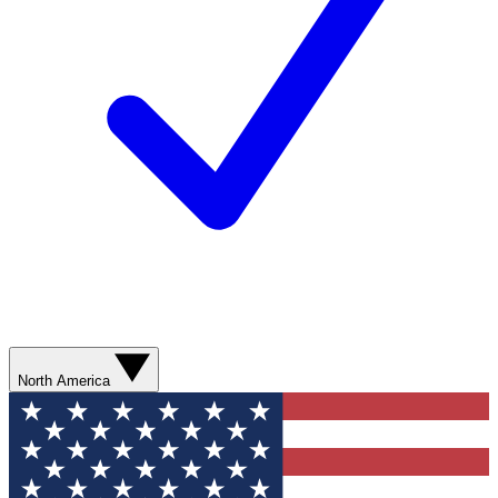
North America