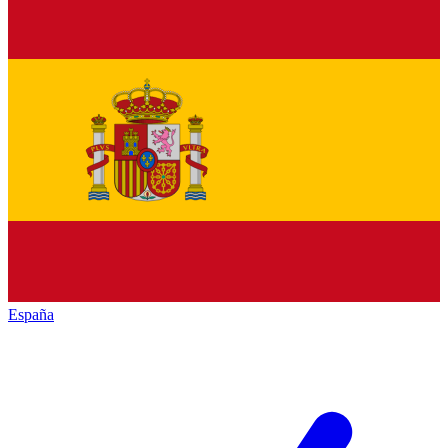
España