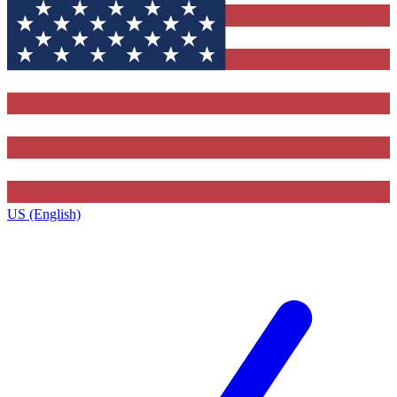
US (English)