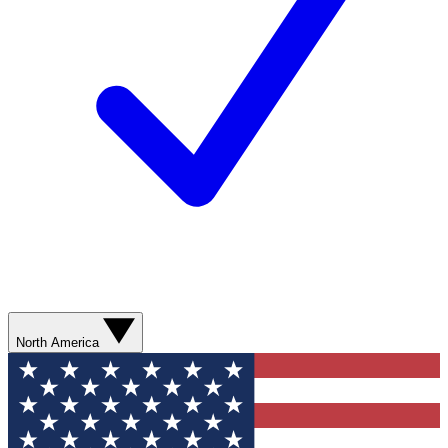
North America