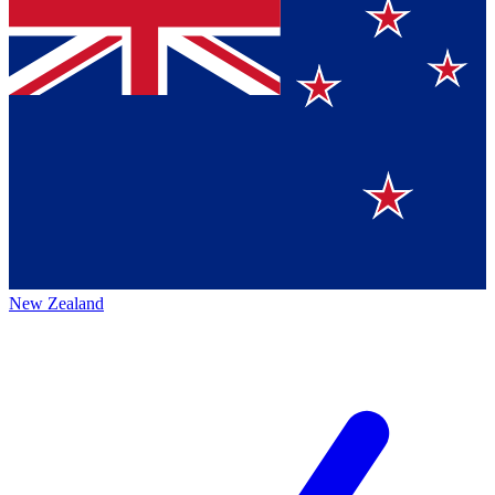
New Zealand