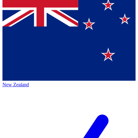
New Zealand