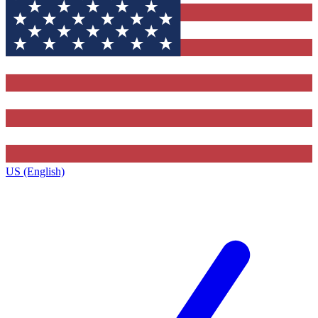
US (English)