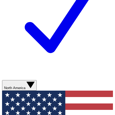
North America