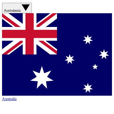
Australasia
Australia