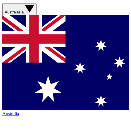
Australasia
Australia