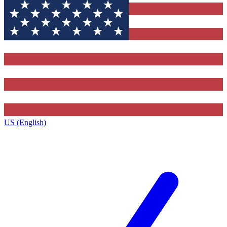
US (English)