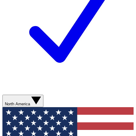
North America