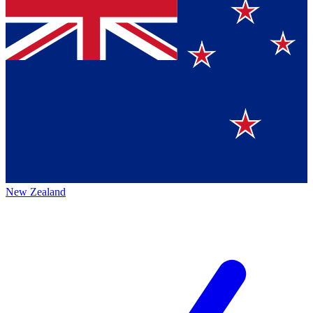
New Zealand