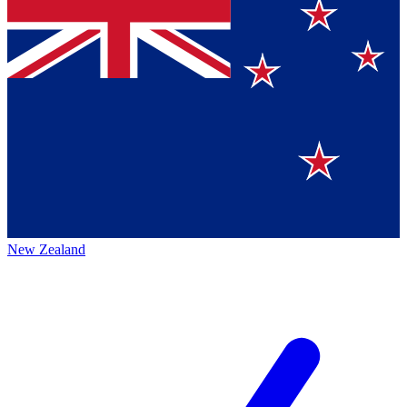
New Zealand