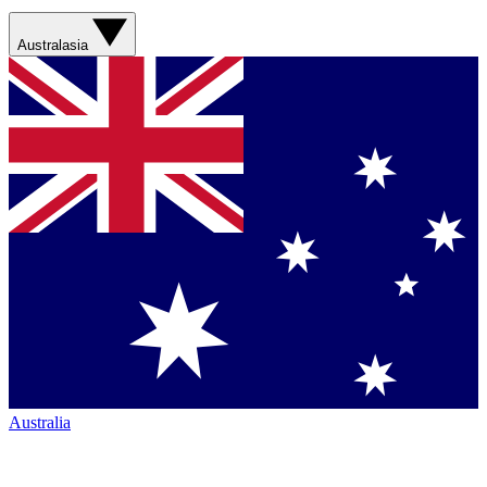
Australasia
Australia