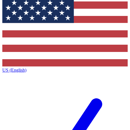
US (English)