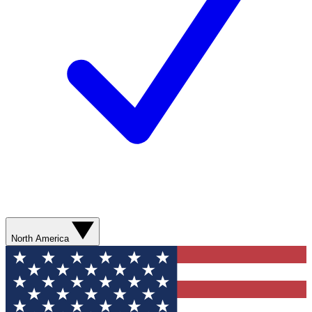
North America