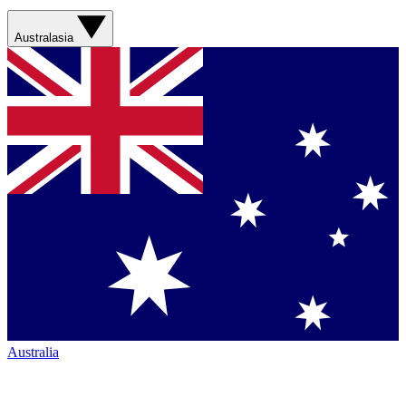
Australasia
Australia