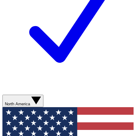
North America