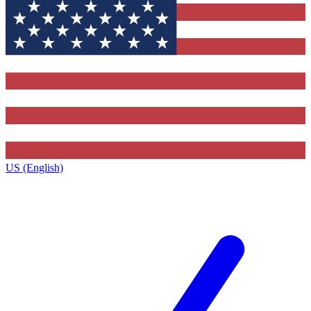
US (English)