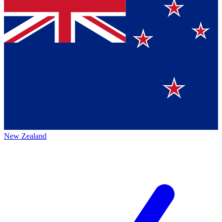
New Zealand