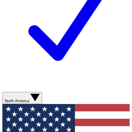
North America