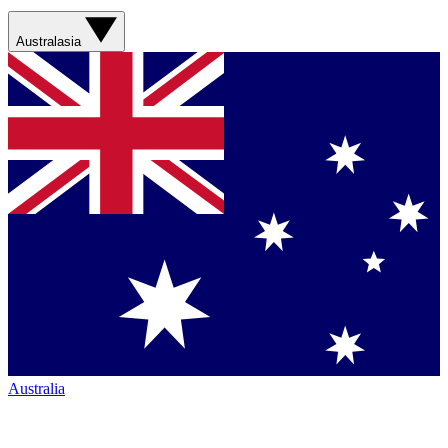
Australasia
Australia