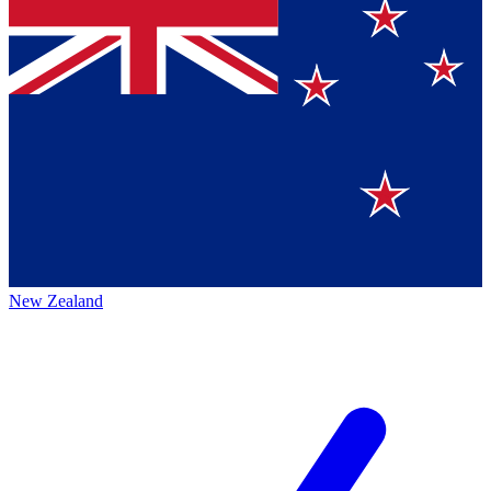
New Zealand