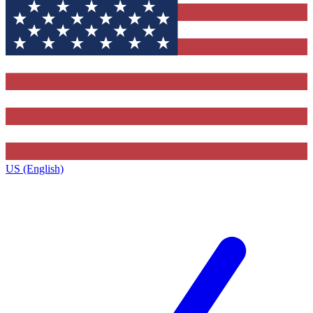
US (English)