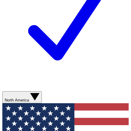
North America