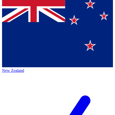
New Zealand