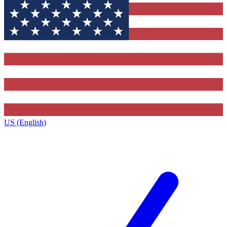
US (English)