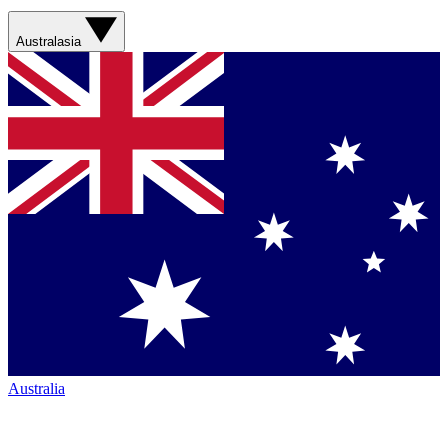
Australasia
Australia