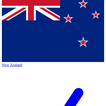
New Zealand