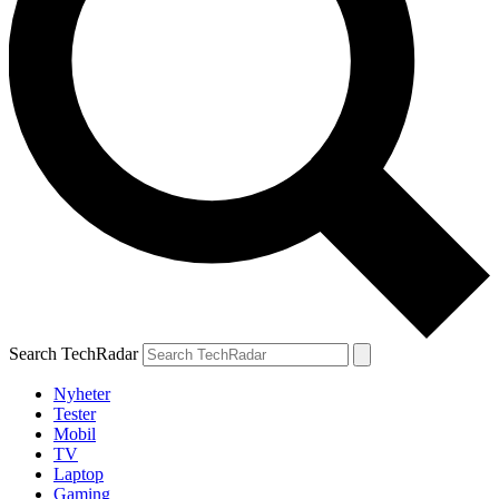
Search TechRadar
Nyheter
Tester
Mobil
TV
Laptop
Gaming