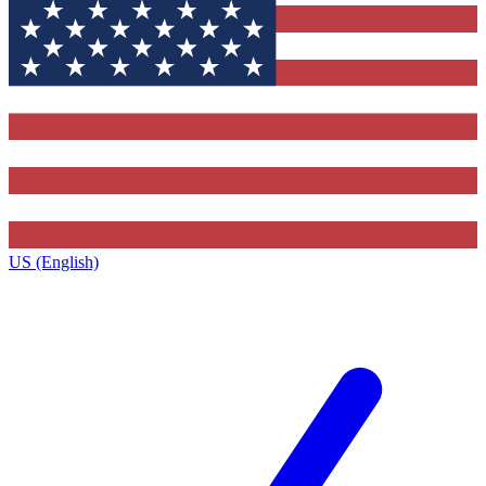
US (English)