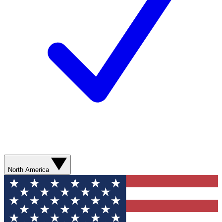
North America