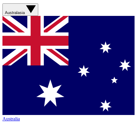
Australasia
Australia