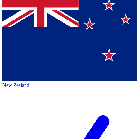
New Zealand