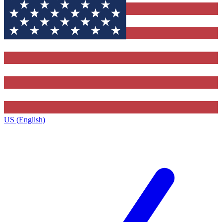
US (English)