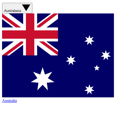
Australasia
Australia