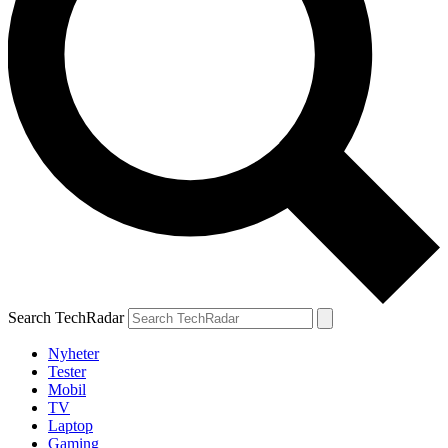
Search TechRadar
Nyheter
Tester
Mobil
TV
Laptop
Gaming