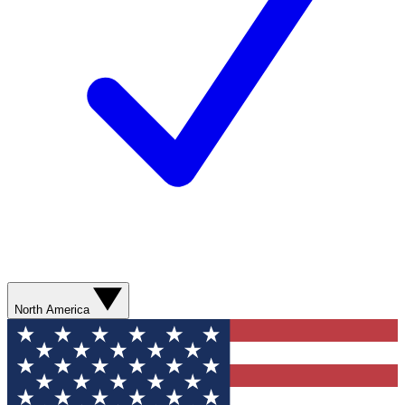
North America