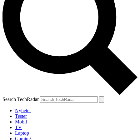
Search TechRadar
Nyheter
Tester
Mobil
TV
Laptop
Gaming