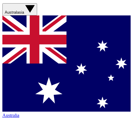
Australasia
Australia