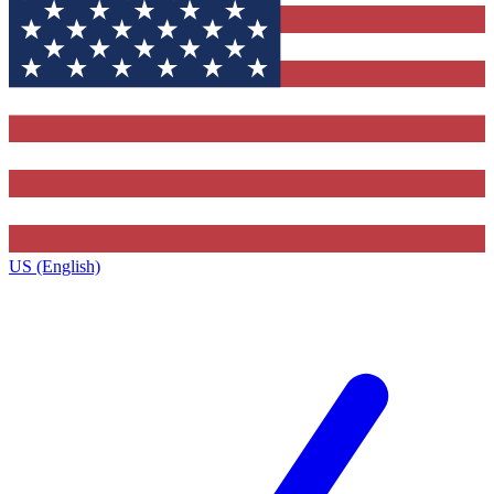
US (English)