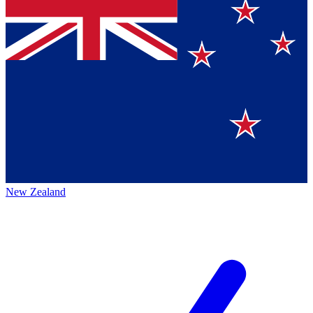
New Zealand