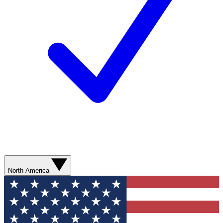
North America