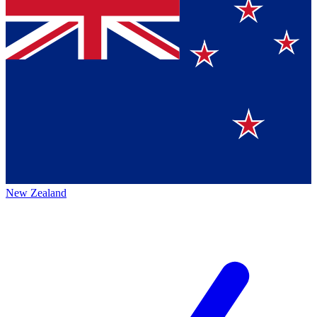
New Zealand