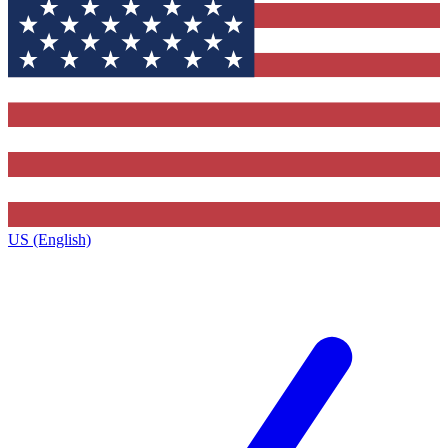
US (English)