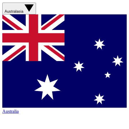
Australasia
Australia